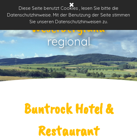
Direkt zum Seiteninhalt
Menü überspringen
Diese Seite benutzt Cookies , lesen Sie bitte die
Datenschutzhinweise. Mit der Benutzung der Seite stimmen
Weserbergland
Sie unseren Datenschutzhinweisen zu.
regional
Buntrock Hotel &
Restaurant