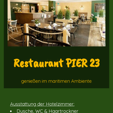
Restaurant PIER 23
Feierlichkeiten
genießen im maritimen Ambiente
mit köstlichen Menüs oder Buffets
Ausstattung der Hotelzimmer:
Dusche, WC & Haartrockner