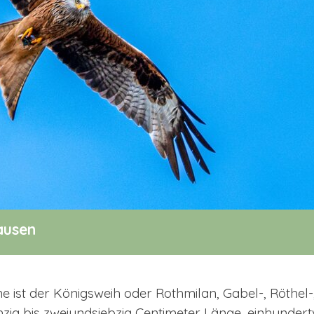
ausen
 ist der Königsweih oder Rothmilan, Gabel-, Röthel-, R
zig bis zweiundsiebzig Centimeter Länge, einhundertv