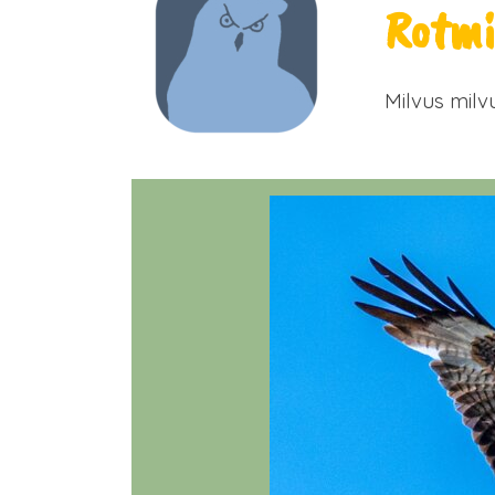
Rotmi
Milvus milv