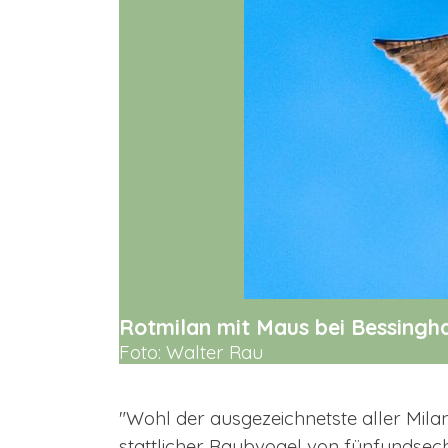
Rotmilan mit Maus bei Bessingh
Foto: Walter Rau
"Wohl der ausgezeichnetste aller Milane
stattlicher Raubvogel von fünfundsech