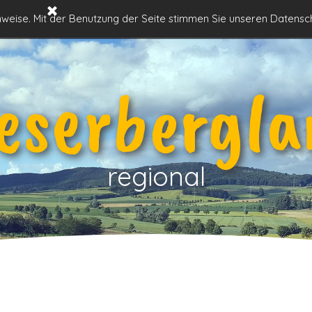
Menü überspringen
Historisches
Natur im
Orte im
inweise. Mit der Benutzung der Seite stimmen Sie unseren Datensc
▼
▼
▼
Weserbergland
Weserbergland
Weserbergland
eserbergla
regional