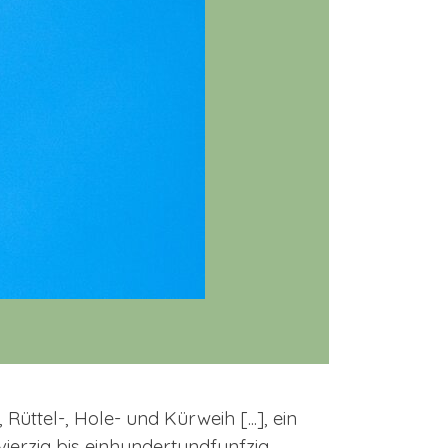
üttel-, Hole- und Kürweih [...], ein
ierzig bis einhundertundfunfzig