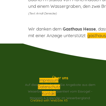
und einem Wassergraben, den zwei Brüc
(Text: Arndt Denecke
)
Wir danken dem
Gasthaus Hesse
, da
mit einer Anzeige unterstützt:
gasthaus
Über uns
Impressum
Auf dieser Seite finden Sie Angebote aus dem
Datenschutz
Weserbergland.
Präsentiert vom Eisvogel -
Kontakt
Magazin & Kalender im Weserbergland.
Created with WebSite X5