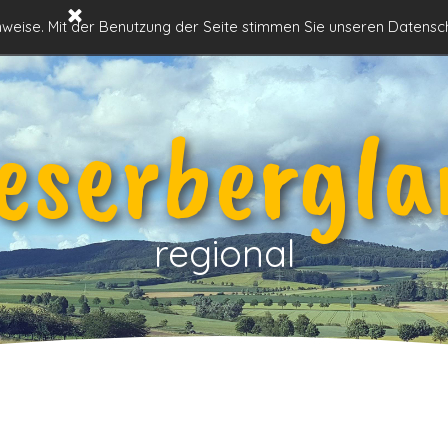
Menü überspringen
Historisches
Natur im
Orte im
inweise. Mit der Benutzung der Seite stimmen Sie unseren Datensc
▼
▼
▼
Weserbergland
Weserbergland
Weserbergland
eserbergla
regional