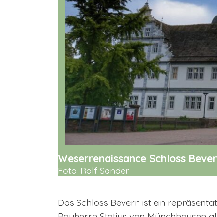
Weserrenaissance Schloss Beve
Foto: Rolf Sander
Das Schloss Bevern ist ein
repräsentat
Bauherrn Statius von Münchhausen als