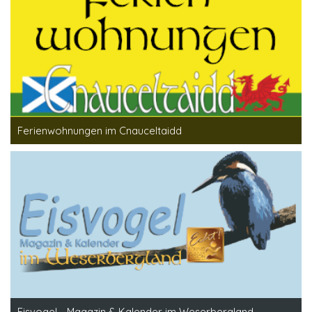
Ferienwohnungen im Cnauceltaidd
Eisvogel - Magazin & Kalender im Weserbergland