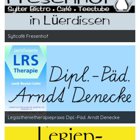
Syltcafé Fresenhof
Legasthenietherapiepraxis Dipl.-Päd. Arndt Denecke