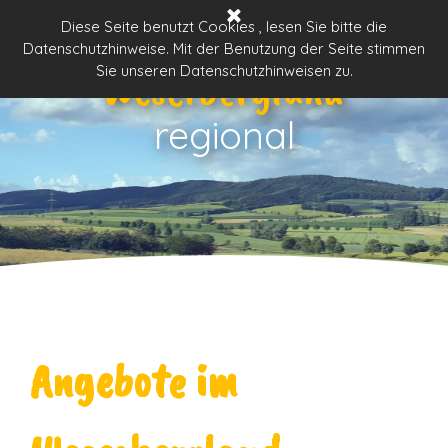
Direkt zum Seiteninhalt
Menü überspringen
Diese Seite benutzt Cookies , lesen Sie bitte die
Datenschutzhinweise. Mit der Benutzung der Seite stimmen
Weserbergland
Sie unseren Datenschutzhinweisen zu.
regional
Angebote im