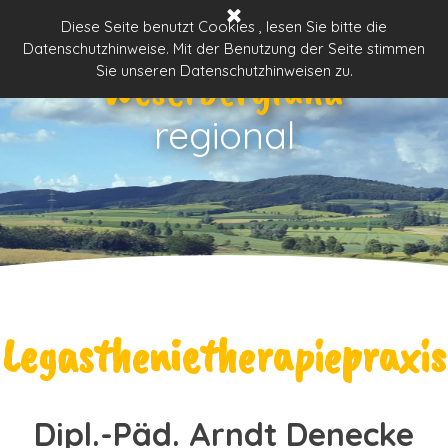
Direkt zum Seiteninhalt
Menü überspringen
Diese Seite benutzt Cookies , lesen Sie bitte die
Datenschutzhinweise. Mit der Benutzung der Seite stimmen
Weserbergland
Sie unseren Datenschutzhinweisen zu.
regional
Legasthenietherapiepraxis
Dipl.-Päd. Arndt Denecke